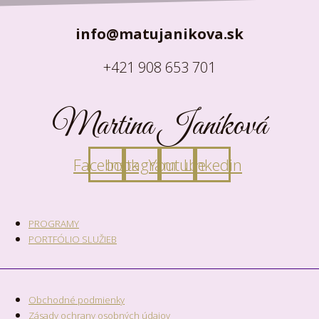
info@matujanikova.sk
+421 908 653 701
Martina Janíková
Facebook
Instagram
Youtube
Linkedin
PROGRAMY
PORTFÓLIO SLUŽIEB
Obchodné podmienky
Zásady ochrany osobných údajov