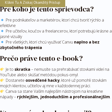
Klikni Tu A Získaj Okamžitý Prístup
Pre koho je tento sprievodca?
Pre podnikateľov a marketérov, ktorí chcú tvoriť rýchlo a
efektívne
Pre učiteľov, koučov a freelancerov, ktorí potrebujú krásne a
jasné vizuály
Pre všetkých, ktorí chcú využívať Canvu
naplno a bez
zbytočného trápenia
Prečo práve tento e-book?
Je to
skratka
– nemusíte sa prehrabávať stovkami videí na
YouTube alebo skúšať metódou pokus-omyl.
Dostanete
osvedčené hacky
, ktoré už pomohli stovkám
mojich klientov, učiteľov aj mne v každodennej práci.
Canva sa stane Vaším najlepším nástrojom na kreatívne
nápady –
rýchlejším, jednoduchším a profesionálnejším
.