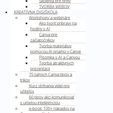
Školenia pre firmy
TVORBA WEBOV
KREATÍVNA DIGIŠKOLA
Workshopy a webináre
Ako tvoriť prípravy na
hodiny s AI
Canva pre
začiatočníkov
Tvorba materiálov
pomocou AI priamo v Canve
Písomka s AI a Canvou
Tvorba atraktívnych
prezentácií
75 tajných Canva tipov a
trikov
Kurz strihania videí pre
učiteľov
60 tipov ako komunikovať
s umelou inteligenciou
e-book: 100+ nápadov na