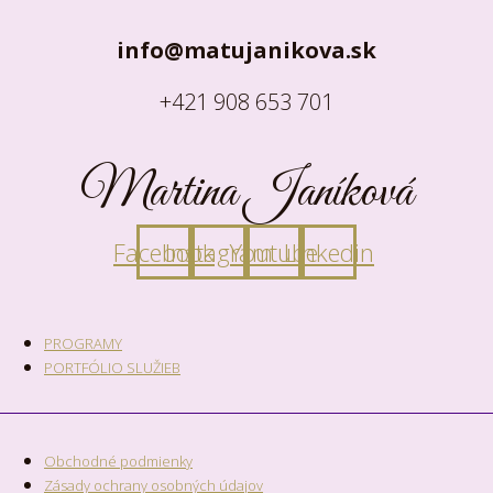
info@matujanikova.sk
+421 908 653 701
Martina Janíková
Facebook
Instagram
Youtube
Linkedin
PROGRAMY
PORTFÓLIO SLUŽIEB
Obchodné podmienky
Zásady ochrany osobných údajov