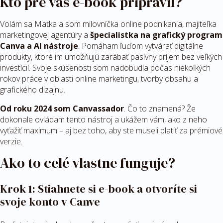
Kto pre vás e-book pripravil?
Volám sa Maťka a som milovníčka online podnikania, majiteľka
marketingovej agentúry a
špecialistka na grafický program
Canva a AI nástroje
. Pomáham ľuďom vytvárať digitálne
produkty, ktoré im umožňujú zarábať pasívny príjem bez veľkých
investícií. Svoje skúsenosti som nadobudla počas niekoľkých
rokov práce v oblasti online marketingu, tvorby obsahu a
grafického dizajnu.
Od roku 2024 som Canvassador
. Čo to znamená? Že
dokonale ovládam tento nástroj a ukážem vám, ako z neho
vyťažiť maximum – aj bez toho, aby ste museli platiť za prémiové
verzie.
Ako to celé vlastne funguje?
Krok 1: Stiahnete si e-book a otvoríte si
svoje konto v Canve