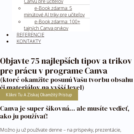
Canvu pre učiteľov
e-Book zdarma: 5
minútové AI triky pre učiteľov
e-Book zdarma: 100+
tajných Canva prvkov
REFERENCIE
KONTAKTY
Objavte 75 najlepších tipov a trikov
pre prácu v programe Canva
(ktoré okamžite posunú Vašu tvorbu obsahu
či materiálov na vyšší level)
Klikni Tu A Získaj Okamžitý Prístup
Canva je super šikovná… ale musíte vedieť,
ako ju používať!
Možno ju už používate denne – na príspevky, prezentácie,