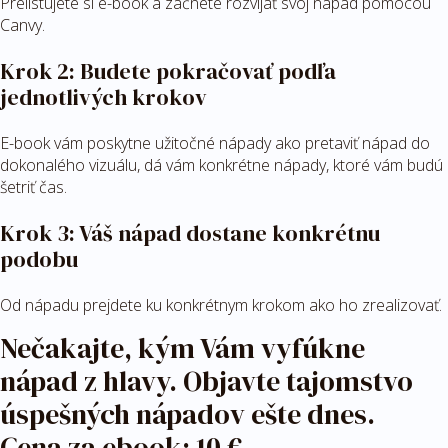
Prelistujete si e-book a začnete rozvíjať svoj nápad pomocou
Canvy.
Krok 2: Budete pokračovať podľa
jednotlivých krokov
E-book vám poskytne užitočné nápady ako pretaviť nápad do
dokonalého vizuálu, dá vám konkrétne nápady, ktoré vám budú
šetriť čas.
Krok 3: Váš nápad dostane konkrétnu
podobu
Od nápadu prejdete ku konkrétnym krokom ako ho zrealizovať.
Nečakajte, kým Vám vyfúkne
nápad z hlavy. Objavte tajomstvo
úspešných nápadov ešte dnes.
Cena za ebook: 10 €