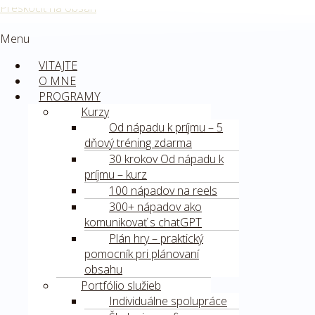
Preskočiť na obsah
Menu
VITAJTE
O MNE
PROGRAMY
Kurzy
Od nápadu k príjmu – 5
dňový tréning zdarma
30 krokov Od nápadu k
príjmu – kurz
100 nápadov na reels
300+ nápadov ako
komunikovať s chatGPT
Plán hry – praktický
pomocník pri plánovaní
obsahu
Portfólio služieb
Individuálne spolupráce