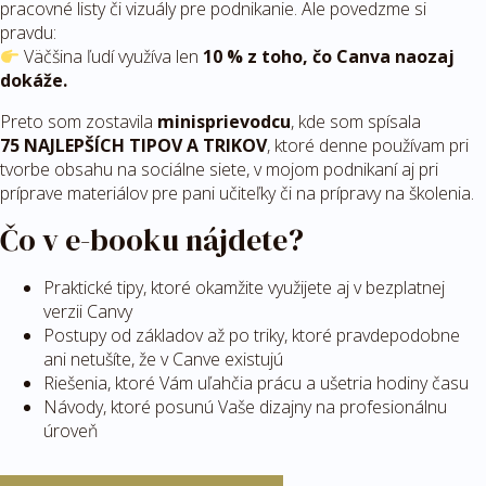
pracovné listy či vizuály pre podnikanie. Ale povedzme si
pravdu:
Väčšina ľudí využíva len
10 % z toho, čo Canva naozaj
dokáže.
Preto som zostavila
minisprievodcu
, kde som spísala
75
NAJLEPŠÍCH TIPOV A TRIKOV
, ktoré denne používam pri
tvorbe obsahu na sociálne siete, v mojom podnikaní aj pri
príprave materiálov pre pani učiteľky či na prípravy na školenia.
Čo v e-booku nájdete?
Praktické tipy, ktoré okamžite využijete aj v bezplatnej
verzii Canvy
Postupy od základov až po triky, ktoré pravdepodobne
ani netušíte, že v Canve existujú
Riešenia, ktoré Vám uľahčia prácu a ušetria hodiny času
Návody, ktoré posunú Vaše dizajny na profesionálnu
úroveň