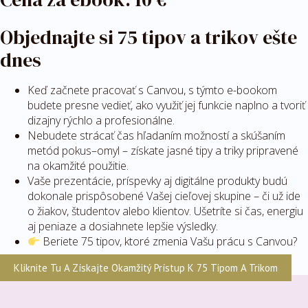
Objednajte si 75 tipov a trikov ešte
dnes
Keď začnete pracovať s Canvou, s týmto e-bookom
budete presne vedieť, ako využiť jej funkcie naplno a tvoriť
dizajny rýchlo a profesionálne.
Nebudete strácať čas hľadaním možností a skúšaním
metód pokus–omyl – získate jasné tipy a triky pripravené
na okamžité použitie.
Vaše prezentácie, príspevky aj digitálne produkty budú
dokonale prispôsobené Vašej cieľovej skupine – či už ide
o žiakov, študentov alebo klientov. Ušetríte si čas, energiu
aj peniaze a dosiahnete lepšie výsledky.
Beriete 75 tipov, ktoré zmenia Vašu prácu s Canvou?
Kliknite Tu A Získajte Okamžitý Prístup K 75 Tipom A Trikom