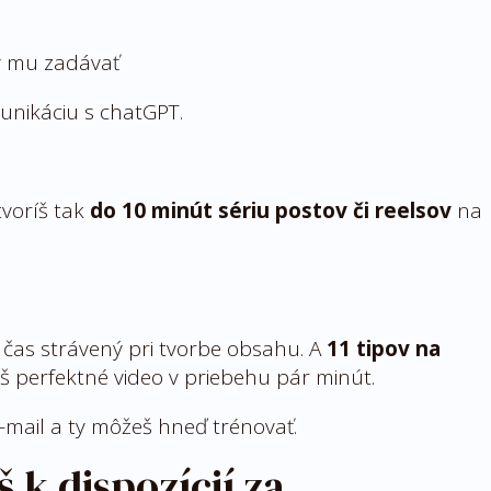
y mu zadávať
unikáciu s chatGPT.
tvoríš tak
do 10 minút sériu postov či reelsov
na
ia čas strávený pri tvorbe obsahu. A
11 tipov na
íš perfektné video v priebehu pár minút.
e-mail a ty môžeš hneď trénovať.
 k dispozícií za