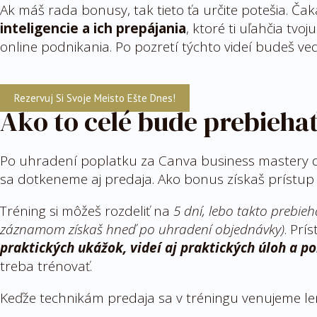
Ak máš rada bonusy, tak tieto ťa určite potešia. Ča
inteligencie a ich prepájania
, ktoré ti uľahčia tv
online podnikania. Po pozretí týchto videí budeš ve
Rezervuj Si Svoje Meisto Ešte Dnes!
Ako to celé bude prebieha
Po uhradení poplatku za Canva business mastery dos
sa dotkeneme aj predaja. Ako bonus získaš prístup 
Tréning si môžeš rozdeliť na
5 dní, lebo takto prebieh
záznamom získaš hneď po uhradení objednávky)
. Prí
praktických ukážok, videí aj praktických úloh a 
treba trénovať.
Keďže technikám predaja sa v tréningu venujeme l