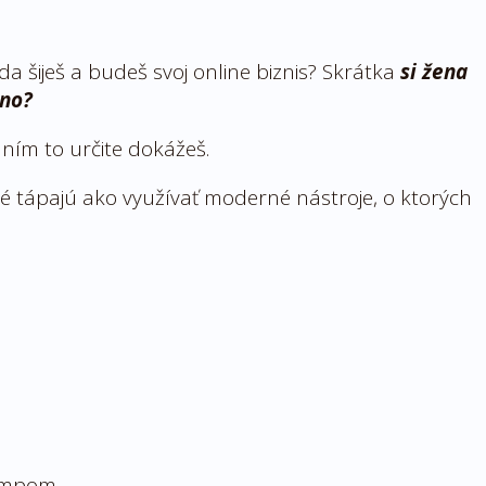
a šiješ a budeš svoj online biznis? Skrátka
si žena
lno?
ním to určite dokážeš.
ré tápajú ako využívať moderné nástroje, o ktorých
tempom