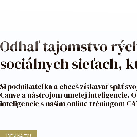
Preskočiť na obsah
Odhaľ tajomstvo rých
sociálnych sieťach, k
Si podnikateľka a chceš získavať späť sv
Canve a nástrojom umelej inteligencie. 
inteligencie s našim online tréningom
IDEM NA TO!