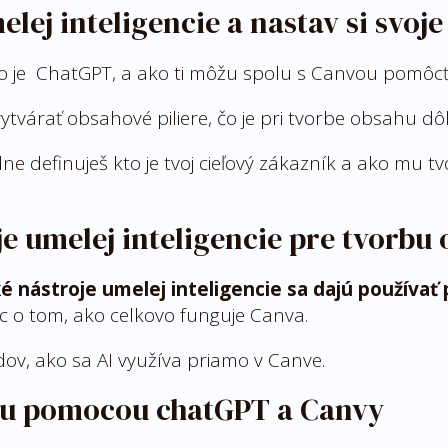
ej inteligencie a nastav si svoje
, čo je ChatGPT, a ako ti môžu spolu s Canvou pomôcť
tvárať obsahové piliere, čo je pri tvorbe obsahu dôl
ne definuješ kto je tvoj cieľový zákazník a ako mu 
 umelej inteligencie pre tvorbu 
é nástroje umelej inteligencie sa dajú používa
iac o tom, ako celkovo funguje Canva.
ov, ako sa AI využíva priamo v Canve.
hu pomocou chatGPT a Canvy