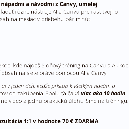
mi nápadmi a návodmi z Canvy, umelej
vládať rôzne nástroje AI a Canvu pre rast tvojho
obsah na mesiac v priebehu pár minút.
cie, kde nájdeš 5 dňový tréning na Canvu a AI, kde
ť obsah na siete práve pomocou AI a Canvy.
eá aj v jeden deň, keďže prístup k všetkým videám a
cov od zakúpenia. Spolu ťa čaká
viac ako 10 hodín
edno video a jednu praktickú úlohu. Sme na tréningu,
nzultácia 1:1
v hodnote 70 € ZDARMA
.