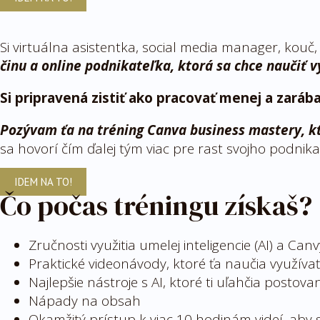
Si virtuálna asistentka, social media manager, kouč,
činu a online podnikateľka, ktorá sa chce naučiť 
Si pripravená zistiť ako pracovať menej a zarába
Pozývam ťa na tréning Canva business mastery, kt
sa hovorí čím ďalej tým viac pre rast svojho podnika
IDEM NA TO!
Čo počas tréningu získaš?
Zručnosti využitia umelej inteligencie (AI) a Ca
Praktické videonávody, ktoré ťa naučia využíva
Najlepšie nástroje s AI, ktoré ti uľahčia postova
Nápady na obsah
Okamžitý prístup k viac 10 hodinám videí, aby