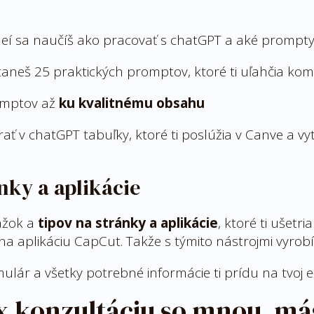
eí sa naučíš ako pracovať s chatGPT a aké prompt
aneš 25 praktických promptov, ktoré ti uľahčia kom
mptov až
ku kvalitnému obsahu
ať v chatGPT tabuľky, ktoré ti poslúžia v Canve a vy
nky a aplikácie
ážok a
tipov na stránky a aplikácie
, ktoré ti ušetr
na aplikáciu CapCut. Takže s týmito nástrojmi vyrob
rmulár a všetky potrebné informácie ti prídu na tvoj 
x konzultáciu so mnou, máš