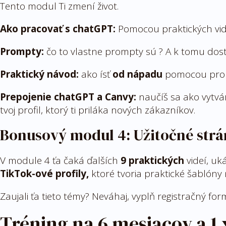
Tento modul Ti zmení život.
Ako pracovať s chatGPT:
Pomocou praktických vid
Prompty:
čo to vlastne prompty sú ? A k tomu dost
Praktický návod:
ako ísť
od nápadu
pomocou pro
Prepojenie chatGPT a Canvy:
naučíš sa ako vytvár
tvoj profil, ktorý ti priláka nových zákazníkov.
Bonusový modul
4: Užitočné strá
V module 4 ťa čaká ďalších
9 praktických
videí, uk
TikTok-ové profily,
ktoré tvoria praktické šablóny 
Zaujali ťa tieto témy? Neváhaj, vyplň registračný fo
Tréning na 6 mesiacov a 1 