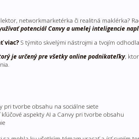
 lektor, networkmarketérka či realitná maklérka? Rad
využívať potenciál Canvy a umelej inteligencie nap
ť viac?
S týmito skvelými nástrojmi a tvojím odhodla
orý je určený pre všetky online podnikateľky
, kto
nia.
nvy pri tvorbe obsahu na sociálne siete
ť kľúčové aspekty AI a Canvy pri tvorbe obsahu
nie
 si sa mohla ku všetkým témam vracať a ísť svojím 