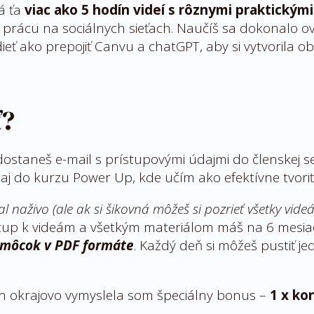
ká ťa
viac ako 5 hodín videí s rôznymi praktický
oju prácu na sociálnych sieťach. Naučíš sa dokonalo o
dieť ako prepojiť Canvu a chatGPT, aby si vytvorila 
ť?
taneš e-mail s prístupovými údajmi do členskej sek
aj do kurzu Power Up, kde učím ako efektívne tvori
al naživo
(ale ak si šikovná môžeš si pozrieť všetky vid
stup k videám a všetkým materiálom máš na 6 mesia
pomôcok v PDF formáte
. Každý deň si môžeš pustiť j
en okrajovo vymyslela som špeciálny bonus –
1 x ko