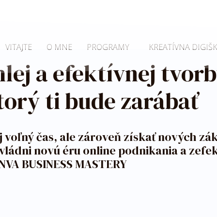
VITAJTE
O MNE
PROGRAMY
KREATÍVNA DIGIŠ
lej a efektívnej tvor
torý ti bude zarábať
oj voľný čas, ale zároveň získať nových z
Ovládni novú éru online podnikania a zef
 CANVA BUSINESS MASTERY