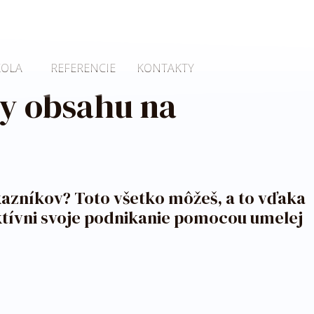
KOLA
REFERENCIE
KONTAKTY
by obsahu na
ákazníkov? Toto všetko môžeš, a to vďaka
ektívni svoje podnikanie pomocou umelej